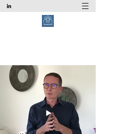
ATTRAKTIV'RH - Conseil
& Formation Marque
Employeur